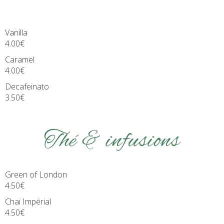
Vanilla
4.00€
Caramel
4.00€
Decafeinato
3.50€
Thé & infusions
Green of London
4.50€
Chaï Impérial
4.50€