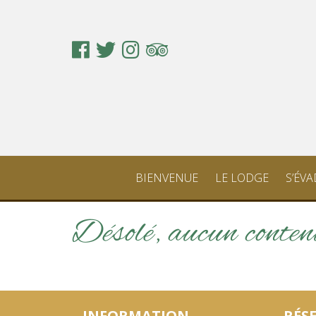
BIENVENUE
LE LODGE
S’ÉV
Désolé, aucun conten
INFORMATION
RÉS