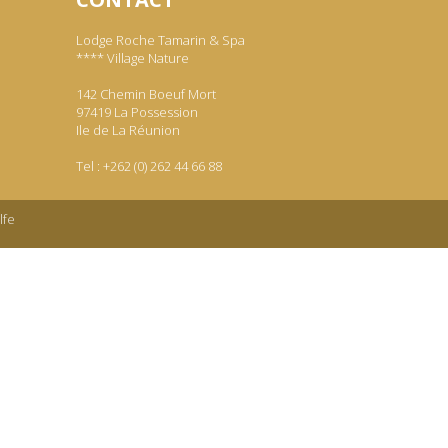
Lodge Roche Tamarin & Spa
**** Village Nature
142 Chemin Boeuf Mort
97419 La Possession
Ile de La Réunion
Tel : +262 (0) 262 44 66 88
lfe