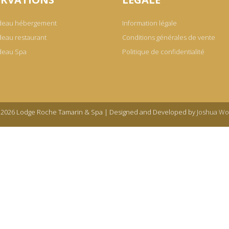
deau hébergement
Information légale
eau restaurant
Conditions générales de vente
deau Spa
Politique de confidentialité
2026 Lodge Roche Tamarin & Spa | Designed and Developed by
Joshua Wo