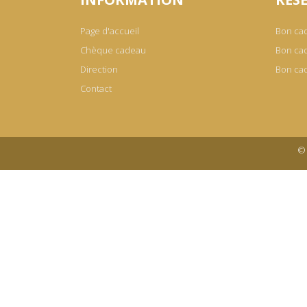
Page d'accueil
Bon ca
Chèque cadeau
Bon cad
Direction
Bon ca
Contact
© 