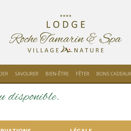
ADER
SAVOURER
BIEN-ÊTRE
FÊTER
BONS CADEAU
u disponible.
ERVATIONS
LÉGALE